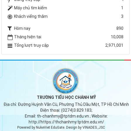
Máy chủ tìm kiếm
1
Khách viếng thăm
3
Hôm nay
890
Tháng hiện tại
10,008
Tổng lượt truy cập
2,971,001
TRƯỜNG TIỂU HỌC CHÁNH MỸ
Địa chỉ:
Đường Huỳnh Văn Cù, Phường Thủ Dầu Một, TP Hồ Chí Minh
Điện thoại:
(0274)3.829.183;
Email:
th-chanhmy@tptdm.edu.vn
; Website:
http://https://thchanhmy.tptdm.edu.vn/
Powered by
NukeViet EduGate
. Design by
VINADES.,JSC